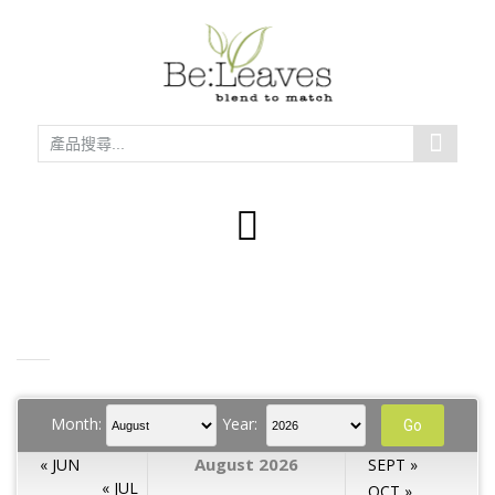
Month:
Year:
August 2026
« JUN
SEPT »
« JUL
OCT »