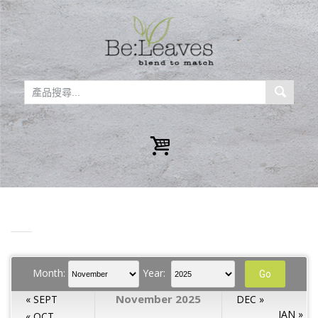
Month:
Year:
November 2025
« SEPT
DEC »
JAN »
« OCT