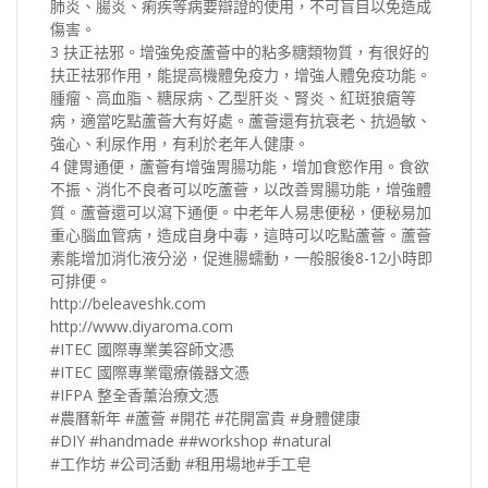
肺炎、腸炎、痢疾等病要辯證的使用，不可盲目以免造成
傷害。
3 扶正祛邪。增強免疫蘆薈中的粘多糖類物質，有很好的
扶正祛邪作用，能提高機體免疫力，增強人體免疫功能。
腫瘤、高血脂、糖尿病、乙型肝炎、腎炎、紅斑狼瘡等
病，適當吃點蘆薈大有好處。蘆薈還有抗衰老、抗過敏、
強心、利尿作用，有利於老年人健康。
4 健胃通便，蘆薈有增強胃腸功能，增加食慾作用。食欲
不振、消化不良者可以吃蘆薈，以改善胃腸功能，增強體
質。蘆薈還可以瀉下通便。中老年人易患便秘，便秘易加
重心腦血管病，造成自身中毒，這時可以吃點蘆薈。蘆薈
素能增加消化液分泌，促進腸蠕動，一般服後8-12小時即
可排便。
http://beleaveshk.com
http://www.diyaroma.com
#ITEC 國際專業美容師文憑
#ITEC 國際專業電療儀器文憑
#IFPA 整全香薰治療文憑
#農曆新年 #蘆薈 #開花 #花開富貴 #身體健康
#DIY #handmade ##workshop #natural
#工作坊 #公司活動 #租用場地#手工皂