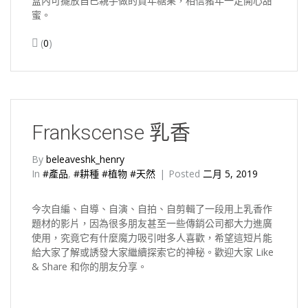
盒內可擺放自已親手做的賀年糖果，相信豬年一定開心甜
蜜。
(
0
)
Frankscense 乳香
By
beleaveshk_henry
In
#產品
,
#耕種 #植物 #天然
Posted
二月 5, 2019
今次自編、自導、自演、自拍、自剪輯了一段用上乳香作
題材的影片，因為很多朋友甚至一些傳銷公司都大力進廣
使用，究竟它有什麼魔力吸引咁多人喜歡，希望這短片能
給大家了解或誘發大家繼續探索它的神秘。歡迎大家 Like
& Share 和你的朋友分享。