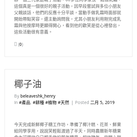
這個真是一個很好的親子活動，因早段嘗試與多位小朋友
父親談話，他們的反應十分平談，當動手做乳霜時面部就
開始帶點笑容，還主動詢問我，尤其小朋友利用剛完成乳
霜與他按摩時更顯得開心，看到他的歡笑是從心裡發出，
這些活動很有意義。
(
0
)
椰子油
By
beleaveshk_henry
In
#產品
,
#耕種 #植物 #天然
Posted
二月 5, 2019
今天完成新鮮椰子糖工作坊，準備了椰汁糕、花茶、鮮果
給同學享用，說說笑輕鬆渡過了半天，同時農曆新年糖果