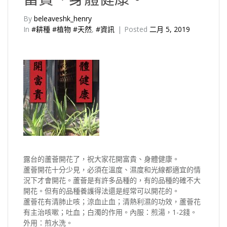
By
beleaveshk_henry
In
#耕種 #植物 #天然
,
#資訊
Posted
二月 5, 2019
露台的蘆薈開花了，祝大家花開富貴、身體健康。
蘆薈開花十分少見，必須在溫度、濕度和光線都適宜的情
況下才會開花。蘆薈是有許多品種的，有的品種的確不大
開花。但有的品種養護得法還是經常可以開花的。
蘆薈花有清肺止咳；涼血止血；清熱利濕的功效，蘆薈花
有主治咳嗽；吐血；白濁的作用。內服：煎湯，1-2錢。
外用：煎水洗。