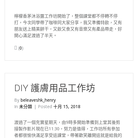
檸檬香茅沐浴露工作坊開始了，整個課堂都不停轉不停
打，今次同學帶了咖啡同大家分享，我又準備特飲，又有
朋友送上精美餅干，又飲又食又有音樂又有產品帶走，好
開心滿足渡過了半天。
(
0
)
DIY 護膚用品工作坊
By
beleaveshk_henry
In
未分類
Posted
十月 15, 2018
渡過了一個充實星期天，由9時多開始準備到上堂其後剪
接製作影片現在已11:30，努力是值得，工作坊所有參加
者都很愉快滿足享受這課堂，帶著歡笑離開這就是給我的