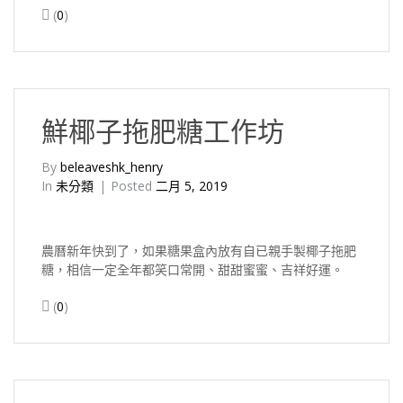
(
0
)
鮮椰子拖肥糖工作坊
By
beleaveshk_henry
In
未分類
Posted
二月 5, 2019
農曆新年快到了，如果糖果盒內放有自已親手製椰子拖肥
糖，相信一定全年都笑口常開、甜甜蜜蜜、吉祥好運。
(
0
)