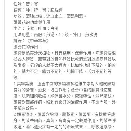
性味：苦；寒
歸經：肺；脾；胃；膀胱經
功效：清肺止咳；涼血止血；清熱利濕。
蘆薈花的功效與作用
主治：咳嗽；吐血；白濁
用法用量：內服：煎湯，1-2錢。外用：煎水洗。
摘錄：《中華本草》
蘆薈花的作用：
蘆薈是熱帶沙漠植物，具有藥用、保健作用，吃蘆薈要根
據各人體質，蘆薈對於實熱體質比較適宜對於虛寒體質以
及陽虛、氣虛的人就不太適宜，比如性功能下降的，怕冷
的，精力不足，體力不足的、記憶下降、活力不足的等
等。
1 美容護膚。蘆薈中含的多糖和多種維生素對人體皮膚有
良好的營養、滋潤、增白作用；蘆薈中含的膠質能使皮
膚、肌肉細胞收縮，能保護水分，恢復彈性，消除皺紋。
蘆薈對面部痤瘡、粉刺有良好的治療作用，不論內服、外
用都有效果。
2 解毒消炎，蘆薈含酚類、蘆薈素、蘆薈酊、有機酸等成
分，對某些細菌、真菌、病毒有一定殺滅作用，對某些呼
吸道、消化道炎症有一定的的治療效果，上呼吸道感染、